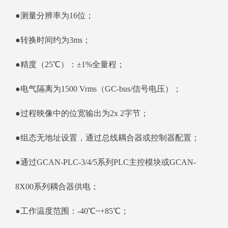
●测量分辨率为16位；
●转换时间约为3ms；
●精度（25℃）：±1%全量程；
●电气隔离为1500 Vrms（GC-bus/信号电压）；
●过程映像中的位宽输出为2x 2字节；
●组态无地址设置，通过总线耦合器或控制器配置；
●通过GCAN-PLC-3/4/5系列PLC主控模块或GCAN-
8X00系列耦合器供电；
●工作温度范围：-40℃~+85℃；