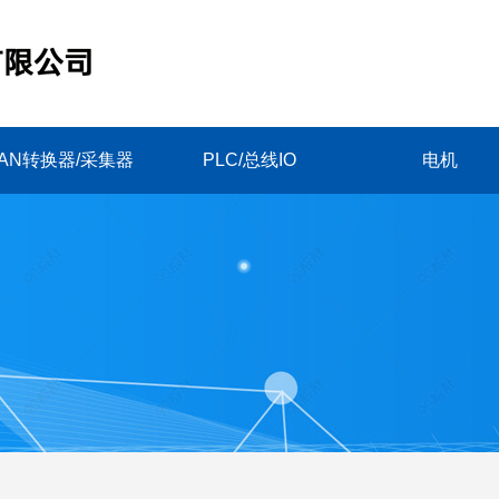
AN转换器/采集器
PLC/总线IO
电机