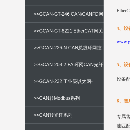
Eth
TCP网关
>>GCAN-GT-246 CAN/CANFD网
4、设
桥
>>GCAN-GT-8221 EtherCAT网关
www.gc
>>GCAN-226-N CAN总线环网控
制器
>>GCAN-208-2-FA 环网CAN光纤
5、设
设备
中继器
>>GCAN-232 工业级以太网-
CANFD/CAN转换器
>>CAN转Modbus系列
6、售
>>CAN转光纤系列
专属
速匹配