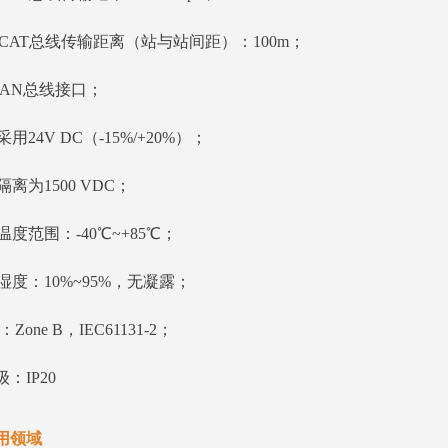
herCAT总线传输距离（站与站间距）：100m；
CAN总线接口；
用24V DC（-15%/+20%）；
隔离为1500 VDC；
温度范围：-40℃~+85℃；
湿度：10%~95%，无凝露；
：Zone B，IEC61131-2；
级：IP20
用领域