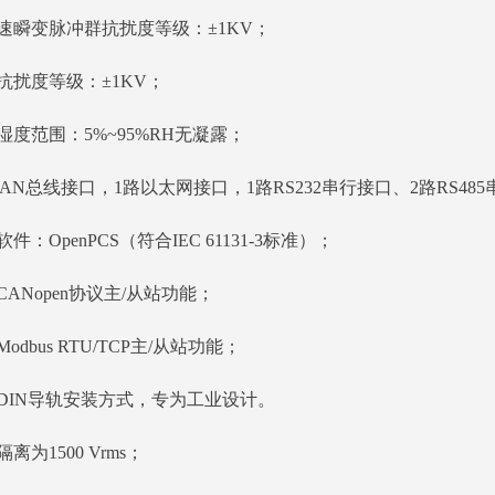
速瞬变脉冲群抗扰度等级：±1KV；
抗扰度等级：±1KV；
湿度范围：5%~95%RH无凝露；
CAN总线接口，1路以太网接口，1路RS232串行接口、2路RS48
件：OpenPCS（符合IEC 61131-3标准）；
CANopen协议主/从站功能；
odbus RTU/TCP主/从站功能；
DIN导轨安装方式，专为工业设计。
离为1500 Vrms；