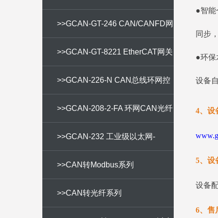
●智能
TCP网关
>>GCAN-GT-246 CAN/CANFD网
同步
桥
>>GCAN-GT-8221 EtherCAT网关
●环保
>>GCAN-226-N CAN总线环网控
设备
制器
>>GCAN-208-2-FA 环网CAN光纤
4、设
www.gc
中继器
>>GCAN-232 工业级以太网-
5、设
CANFD/CAN转换器
>>CAN转Modbus系列
设备
>>CAN转光纤系列
6、售