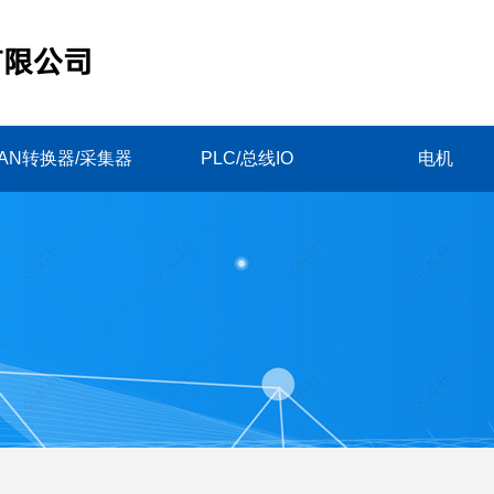
AN转换器/采集器
PLC/总线IO
电机