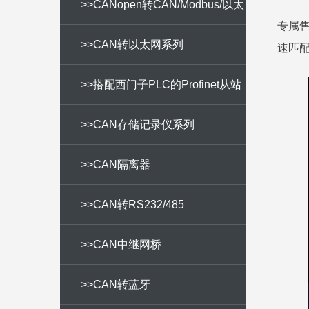
>>CANopen转CAN/Modbus/以太
专属
网
>>CAN转以太网系列
速匹配
>>搭配西门子PLC的Profinet从站
模块
>>CAN存储记录仪系列
>>CAN隔离器
>>CAN转RS232/485
>>CAN中继网桥
>>CAN转蓝牙