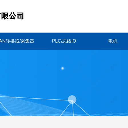
AN转换器/采集器
PLC/总线IO
电机