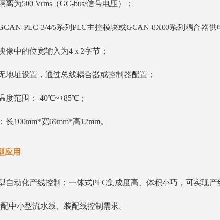
离为500 Vrms（GC-bus/信号电压）；
GCAN-PLC-3/4/5系列PLC主控模块或GCAN-8X00系列耦合器
映像中的位宽输入为4 x 2字节；
态无地址设置，通过总线耦合器或控制器配置；
温度范围：-40℃~+85℃；
：长100mm*宽69mm*高12mm。
型应用
型自动化产线控制：一体式PLC集成度高、体积小巧，可实现产
适配中小型流水线、装配线控制需求。