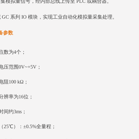
集模拟量信号，经内部总线上传至 PLC 或耦合器。
 GC 系列 IO 模块，实现工业自动化模拟量采集处理。
备参数
点数为4个；
电压范围0V~+5V；
阻100 kΩ；
分辨率为16位；
时间约3ms；
（25℃）：±0.5%全量程；