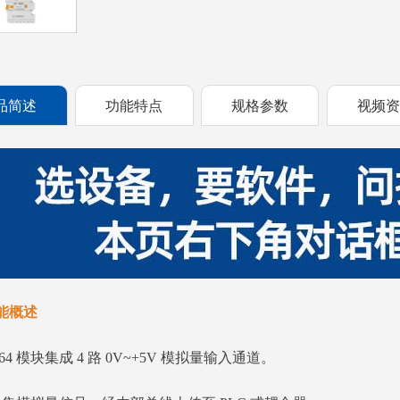
品简述
功能特点
规格参数
视频
能概述
664 模块集成 4 路 0V~+5V 模拟量输入通道。