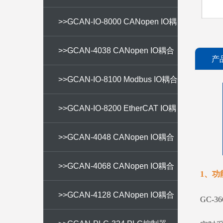
>>GCAN-IO-8000 CANopen IO耦
合器
>>GCAN-4038 CANopen IO耦合
产
器
>>GCAN-IO-8100 Modbus IO耦合
器
>>GCAN-IO-8200 EtherCAT IO耦
合器
>>GCAN-4048 CANopen IO耦合
器
>>GCAN-4068 CANopen IO耦合
1、功
器
>>GCAN-4128 CANopen IO耦合
GC‑3