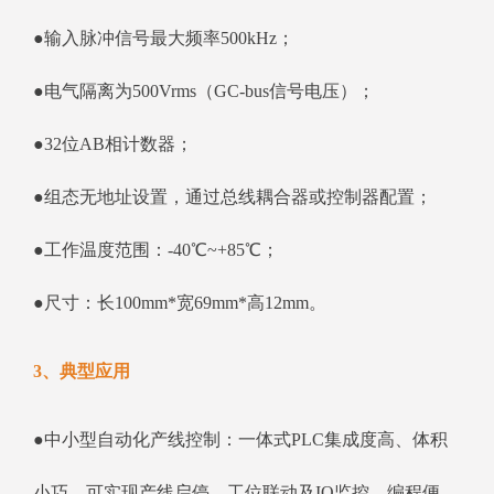
●输入脉冲信号最大频率500kHz；
●电气隔离为500Vrms（GC-bus信号电压）；
●32位AB相计数器；
●组态无地址设置，通过总线耦合器或控制器配置；
●工作温度范围：-40℃~+85℃；
●尺寸：长100mm*宽69mm*高12mm。
3、典型应用
●中小型自动化产线控制：一体式PLC集成度高、体积
小巧，可实现产线启停、工位联动及IO监控，编程便