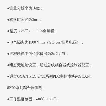
●测量分辨率为16位；
●转换时间约为3ms；
●精度（25℃）：±1%全量程；
●电气隔离为1500 Vrms（GC-bus/信号电压）；
●过程映像中的位宽输出为2x 2字节；
●组态无地址设置，通过总线耦合器或控制器配置；
●通过GCAN-PLC-3/4/5系列PLC主控模块或GCAN-
8X00系列耦合器供电；
●工作温度范围：-40℃~+85℃；