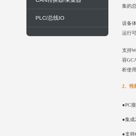
CAN转换器/采集器
集的
PLC/总线IO
设备
运行
支持W
容GC
析使
2、性
●PC
●集成
●支持C