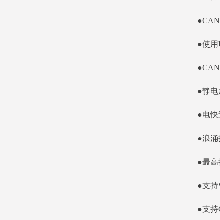
●CA
●使用
●CA
●静电
●电快
●浪涌
●最高
●支持W
●支持G