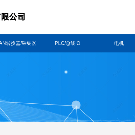
AN转换器/采集器
PLC/总线IO
电机