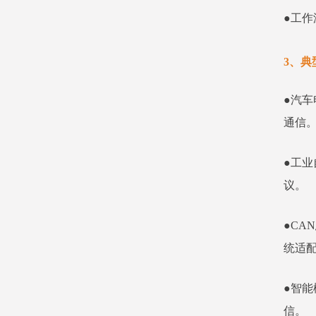
●工作
3、典
●汽车
通信
●工业
议。
●C
统适
●智
信。