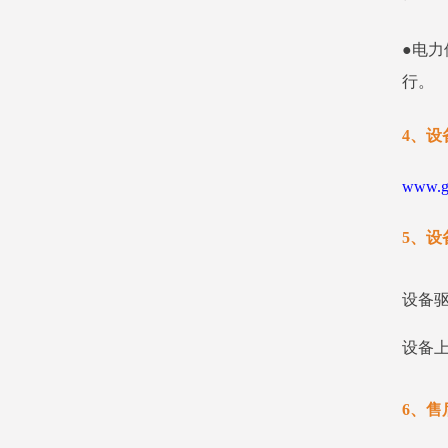
●电力
行。
4、设
www.gc
5、设
设备
设备
6、售