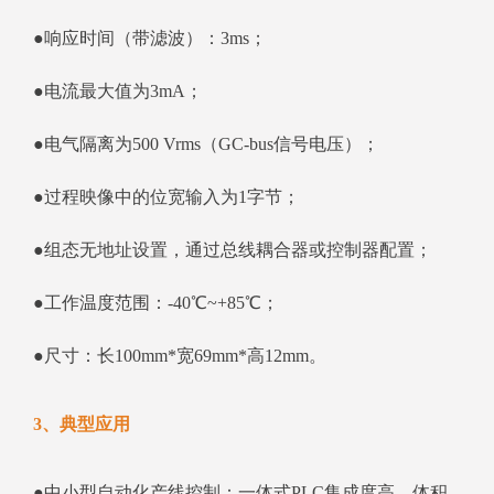
●响应时间（带滤波）：3ms；
●电流最大值为3mA；
●电气隔离为500 Vrms（GC-bus信号电压）；
●过程映像中的位宽输入为1字节；
●组态无地址设置，通过总线耦合器或控制器配置；
●工作温度范围：-40℃~+85℃；
●尺寸：长100mm*宽69mm*高12mm。
3、典型应用
●中小型自动化产线控制：一体式PLC集成度高、体积