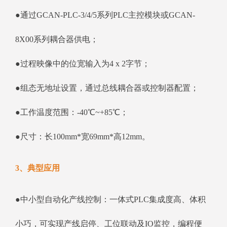
●通过GCAN-PLC-3/4/5系列PLC主控模块或GCAN-
8X00系列耦合器供电；
●过程映像中的位宽输入为4 x 2字节；
●组态无地址设置，通过总线耦合器或控制器配置；
●工作温度范围：-40℃~+85℃；
●尺寸：长100mm*宽69mm*高12mm。
3、典型应用
●中小型自动化产线控制：一体式PLC集成度高、体积
小巧，可实现产线启停、工位联动及IO监控，编程便