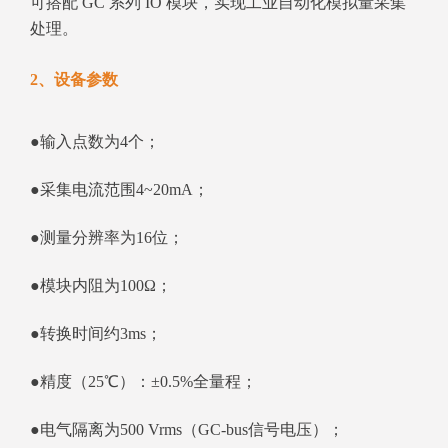
可搭配 GC 系列 IO 模块，实现工业自动化模拟量采集
处理。
2、设备参数
●输入点数为4个；
●采集电流范围4~20mA；
●测量分辨率为16位；
●模块内阻为100Ω；
●转换时间约3ms；
●精度（25℃）：±0.5%全量程；
●电气隔离为500 Vrms（GC-bus信号电压）；