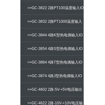
IO
>>GC-3822 2路PT100温度输入IO
>>GC-3832 2路PT1000温度输入
IO
>>GC-3844 4路K型热电偶输入IO
>>GC-3854 4路S型热电偶输入IO
>>GC-3864 4路T型热电偶输入IO
>>GC-3874 4路J型热电偶输入IO
>>GC-4602 2路-5V-+5V电压输出
IO
>>GC-4622 2路-10V-+10V电压输