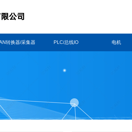
AN转换器/采集器
PLC/总线IO
电机